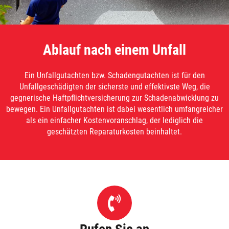
Ablauf nach einem Unfall
Ein Unfallgutachten bzw. Schadengutachten ist für den
Unfallgeschädigten der sicherste und effektivste Weg, die
gegnerische Haftpflichtversicherung zur Schadenabwicklung zu
bewegen. Ein Unfallgutachten ist dabei wesentlich umfangreicher
als ein einfacher Kostenvoranschlag, der lediglich die
geschätzten Reparaturkosten beinhaltet.