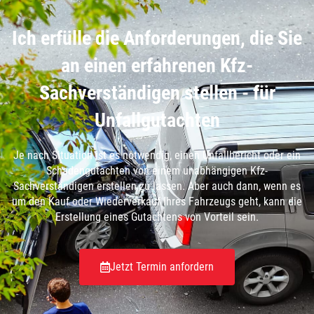
Ich erfülle die Anforderungen, die Sie
an einen erfahrenen Kfz-
Sachverständigen stellen - für
Unfallgutachten
Je nach Situation ist es notwendig, einen Unfallbericht oder ein
Schadengutachten von einem unabhängigen Kfz-
Sachverständigen erstellen zu lassen. Aber auch dann, wenn es
um den Kauf oder Wiederverkauf Ihres Fahrzeugs geht, kann die
Erstellung eines Gutachtens von Vorteil sein.
Jetzt Termin anfordern